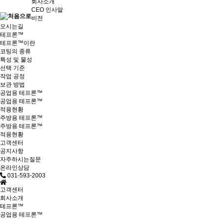
회사소개
CEO 인사말
비전
오시는길
테프론™
테프론™이란
코팅의 종류
특성 및 물성
선택 기준
작업 공정
보관 방법
공업용 테프론™
공업용 테프론™
적용현황
주방용 테프론™
주방용 테프론™
적용현황
고객센터
공지사항
자주하시는질문
온라인상담
031-593-2003
고객센터
회사소개
테프론™
공업용 테프론™