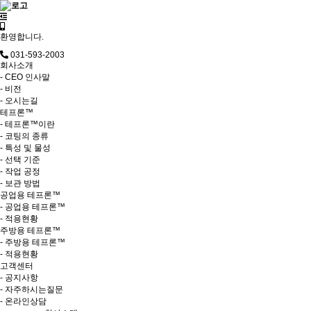
환영합니다.
031-593-2003
회사소개
- CEO 인사말
- 비전
- 오시는길
테프론™
- 테프론™이란
- 코팅의 종류
- 특성 및 물성
- 선택 기준
- 작업 공정
- 보관 방법
공업용 테프론™
- 공업용 테프론™
- 적용현황
주방용 테프론™
- 주방용 테프론™
- 적용현황
고객센터
- 공지사항
- 자주하시는질문
- 온라인상담